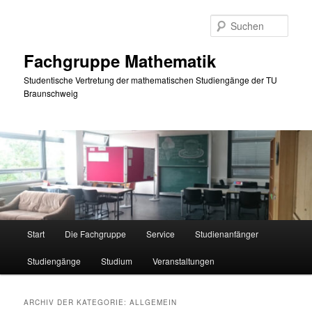
Zum
Zum
primären
sekundären
Such
Inhalt
Inhalt
springen
springen
Fachgruppe Mathematik
Studentische Vertretung der mathematischen Studiengänge der TU
Braunschweig
Hauptmenü
Start
Die Fachgruppe
Service
Studienanfänger
Studiengänge
Studium
Veranstaltungen
ARCHIV DER KATEGORIE:
ALLGEMEIN