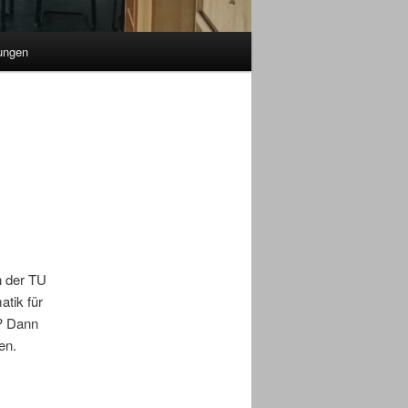
tungen
n der TU
tik für
? Dann
en.