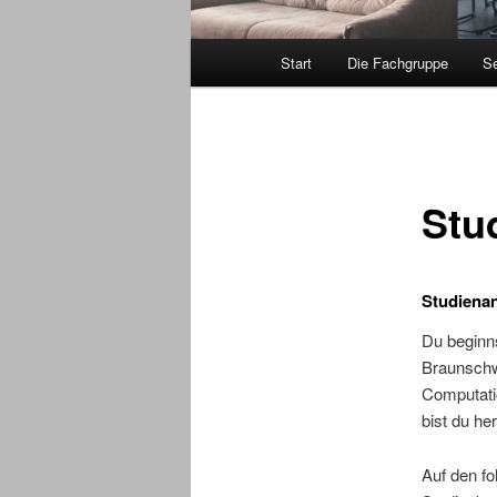
Hauptmenü
Start
Die Fachgruppe
Se
Stu
Studienan
Du beginn
Braunschw
Computati
bist du he
Auf den fo