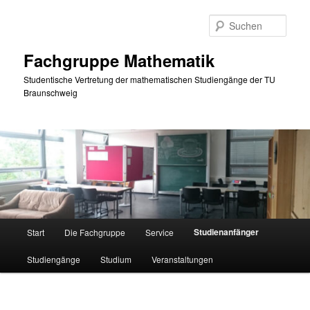
Zum
primären
Such
Inhalt
springen
Fachgruppe Mathematik
Studentische Vertretung der mathematischen Studiengänge der TU
Braunschweig
Hauptmenü
Studienanfänger
Start
Die Fachgruppe
Service
Studiengänge
Studium
Veranstaltungen