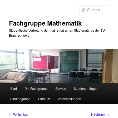
Zum
primären
Such
Inhalt
springen
Fachgruppe Mathematik
Studentische Vertretung der mathematischen Studiengänge der TU
Braunschweig
Hauptmenü
Start
Die Fachgruppe
Service
Studienanfänger
Studiengänge
Studium
Veranstaltungen
Beitragsnavigation
←
Vorheriger
Nächster
→