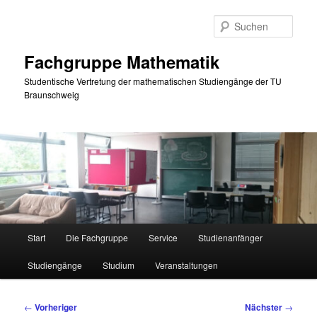
Zum
primären
Such
Inhalt
springen
Fachgruppe Mathematik
Studentische Vertretung der mathematischen Studiengänge der TU
Braunschweig
Hauptmenü
Start
Die Fachgruppe
Service
Studienanfänger
Studiengänge
Studium
Veranstaltungen
Beitragsnavigation
←
Vorheriger
Nächster
→