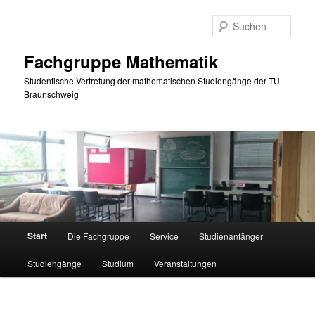
Zum
primären
Such
Inhalt
springen
Fachgruppe Mathematik
Studentische Vertretung der mathematischen Studiengänge der TU
Braunschweig
Hauptmenü
Start
Die Fachgruppe
Service
Studienanfänger
Studiengänge
Studium
Veranstaltungen